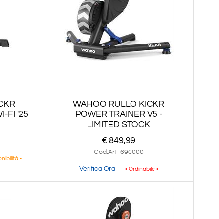
CKR
WAHOO RULLO KICKR
-FI '25
POWER TRAINER V5 -
LIMITED STOCK
€ 849,99
Cod.Art
690000
nibilità •
Verifica Ora
• Ordinabile •