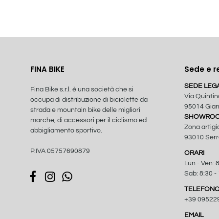
FINA BIKE
Sede e r
SEDE LEG
Fina Bike s.r.l. è una società che si
Via Quintin
occupa di distribuzione di biciclette da
95014 Giarr
strada e mountain bike delle migliori
SHOWROOM
marche, di accessori per il ciclismo ed
Zona artigi
abbigliamento sportivo.
93010 Serra
P.IVA 05757690879
ORARI
Lun - Ven: 8
Sab: 8:30 -
TELEFON
+39 09522
EMAIL