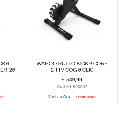
CKR
WAHOO RULLO KICKR CORE
ER '26
2 11V COG & CLIC
€ 549,99
Cod.Art
690087
Verifica Ora
ile •
• Ordinabile •