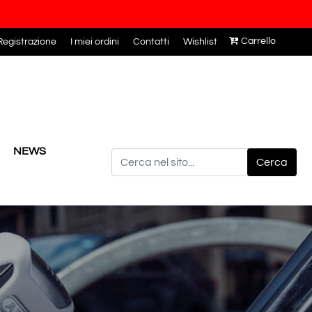
Carrello
egistrazione
I miei ordini
Contatti
Wishlist
NEWS