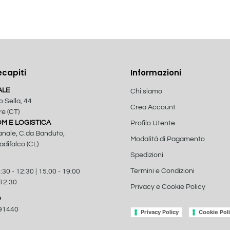
ecapiti
Informazioni
ALE
Chi siamo
o Sella, 44
Crea Account
e (CT)
 E LOGISTICA
Profilo Utente
anale, C.da Banduto,
Modalità di Pagamento
difalco (CL)
Spedizioni
Termini e Condizioni
:30 - 12:30 | 15.00 - 19:00
 12:30
Privacy e Cookie Policy
O
91440
Privacy Policy
Cookie Pol