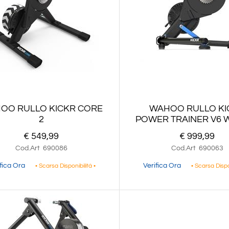
OO RULLO KICKR CORE
WAHOO RULLO KI
2
POWER TRAINER V6 WI
€ 549,99
€ 999,99
Cod.Art
690086
Cod.Art
690063
ifica Ora
Verifica Ora
• Scarsa Disponibilità •
• Scarsa Dispo