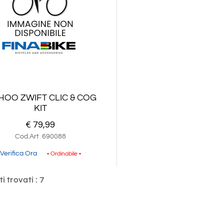
OO ZWIFT CLIC & COG
KIT
€ 79,99
Cod.Art
690088
Verifica Ora
• Ordinabile •
i trovati : 7