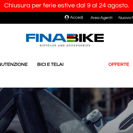
Chiusura per ferie estive dal 9 al 24 agosto.
Accedi
Area Agenti
Nuova R
ANUTENZIONE
BICI E TELAI
OFFERTE