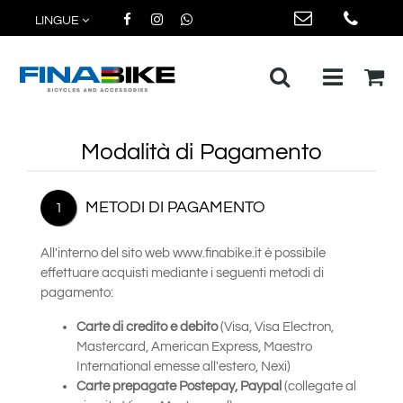
LINGUE
Open me
Modalità di Pagamento
METODI DI PAGAMENTO
1
All'interno del sito web www.finabike.it è possibile
effettuare acquisti mediante i seguenti metodi di
pagamento:
Carte di credito e debito
(Visa, Visa Electron,
Mastercard, American Express, Maestro
International emesse all'estero, Nexi)
Carte prepagate Postepay, Paypal
(collegate al