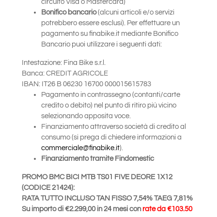
circuito Visa o Mastercard)
Bonifico bancario
(alcuni articoli e/o servizi
potrebbero essere esclusi). Per effettuare un
pagamento su finabike.it mediante Bonifico
Bancario puoi utilizzare i seguenti dati:
Intestazione: Fina Bike s.r.l.
Banca: CREDIT AGRICOLE
IBAN: IT26 B 06230 16700 000015615783
Pagamento in contrassegno (contanti/carte
credito o debito) nel punto di ritiro più vicino
selezionando apposita voce.
Finanziamento attraverso società di credito al
consumo (si prega di chiedere informazioni a
commerciale@finabike.it
).
Finanziamento tramite Findomestic
PROMO BMC BICI MTB TS01 FIVE DEORE 1X12
(CODICE 21424):
RATA TUTTO INCLUSO TAN FISSO 7,54% TAEG 7,81%
Su importo di €2.299,00 in 24 mesi con
rate da €103.50