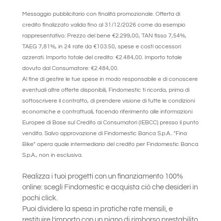
Messaggio pubblicitario con finalità promozionale. Offerta di
credito finalizzato valida fino al 31/12/2026 come da esempio
rappresentativo: Prezzo del bene €2.299,00, TAN fisso 7,54%,
TAEG 7,81%, in 24 rate da €103.50, spese e costi accessori
azzerati
. Importo totale del credito:
€2.484,00.
Importo totale
dovuto dal Consumatore: €2.484,00.
Al fine di gestire le tue spese in modo responsabile e di conoscere
eventuali altre offerte disponibili, Findomestic ti ricorda, prima di
sottoscrivere il contratto, di prendere visione di tutte le condizioni
economiche e contrattuali, facendo riferimento alle informazioni
Europee di Base sul Credito ai Consumatori (IEBCC) presso il punto
vendita. Salvo approvazione di Findomestic Banca S.p.A.. "Fina
Bike" opera quale intermediario del credito per Findomestic Banca
S.p.A., non in esclusiva.
Realizza i tuoi progetti con un finanziamento 100%
online: scegli Findomestic e acquista ciò che desideri in
pochi click.
Puoi dividere la spesa in pratiche rate mensili, e
restituire l’importo con un piano di rimborso prestabilito