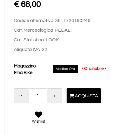
€ 68,00
Codice alternativo
3611720190246
Cat. Merceologica
PEDALI
Cat. Statistica
LOOK
Aliquota IVA
22
Magazzino
• Ordinabile •
Verifica Ora
Fina Bike
Quantità
ACQUISTA
Wishlist