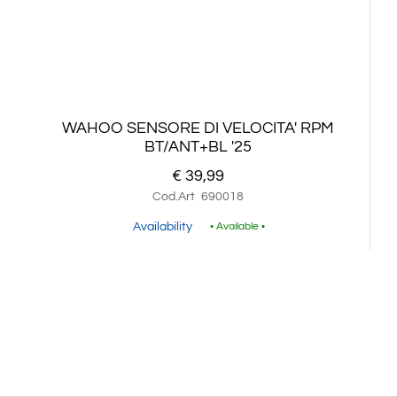
WAHOO SENSORE DI VELOCITA' RPM
BT/ANT+BL '25
€ 39,99
Cod.Art
690018
Availability
• Available •