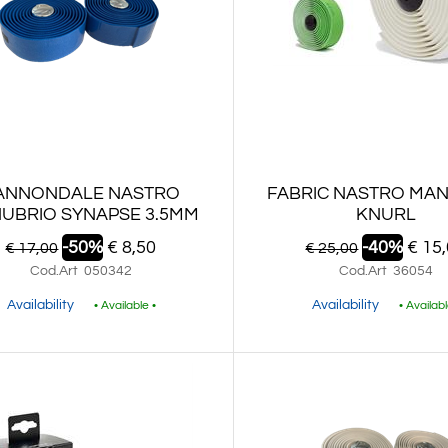
ANNONDALE NASTRO
FABRIC NASTRO MA
UBRIO SYNAPSE 3.5MM
KNURL
-50%
€ 8,50
-40%
€ 15
€ 17,00
€ 25,00
Cod.Art
050342
Cod.Art
36054
Availability
Availability
• Available •
• Availabl