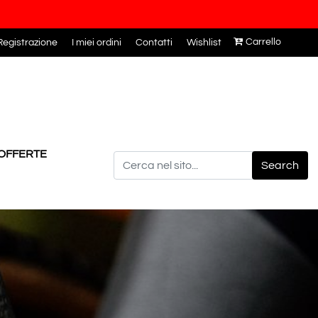
Carrello
egistrazione
I miei ordini
Contatti
Wishlist
OFFERTE