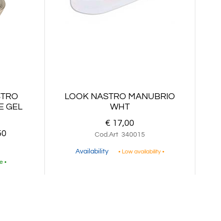
STRO
LOOK NASTRO MANUBRIO
E GEL
WHT
€ 17,00
50
Cod.Art
340015
Availability
• Low availability •
e •