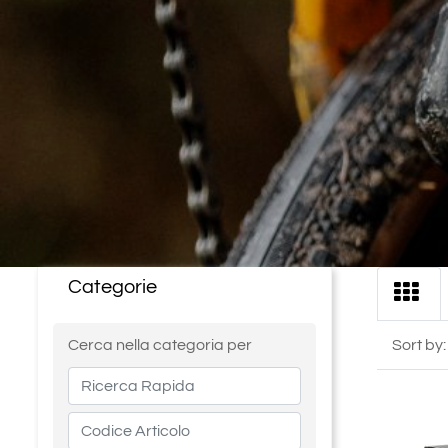
Categorie
Changing a filter automatically updates the other availabl
Cerca nella categoria per
Sort by: