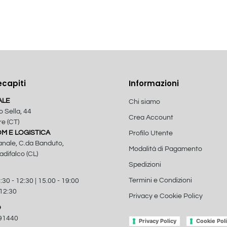
ecapiti
Informazioni
ALE
Chi siamo
o Sella, 44
Crea Account
e (CT)
 E LOGISTICA
Profilo Utente
anale, C.da Banduto,
Modalità di Pagamento
difalco (CL)
Spedizioni
Termini e Condizioni
:30 - 12:30 | 15.00 - 19:00
 12:30
Privacy e Cookie Policy
O
91440
Privacy Policy
Cookie Pol