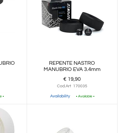
UBRIO
REPENTE NASTRO
MANUBRIO EVA 3.4mm
€ 19,90
Cod.Art
170035
Availability
e •
• Available •