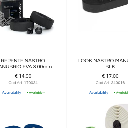
REPENTE NASTRO
LOOK NASTRO MAN
ANUBRIO EVA 3.00mm
BLK
€ 14,90
€ 17,00
Cod.Art
170034
Cod.Art
340016
Availability
Availability
• Available •
• Availabl