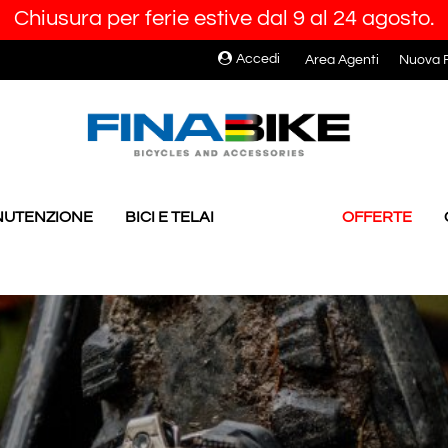
Chiusura per ferie estive dal 9 al 24 agosto.
Accedi
Area Agenti
Nuova R
ANUTENZIONE
BICI E TELAI
OFFERTE