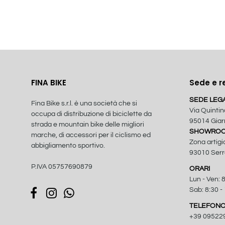
FINA BIKE
Sede e r
SEDE LEG
Fina Bike s.r.l. è una società che si
Via Quintin
occupa di distribuzione di biciclette da
95014 Giarr
strada e mountain bike delle migliori
SHOWROOM
marche, di accessori per il ciclismo ed
Zona artigi
abbigliamento sportivo.
93010 Serra
P.IVA 05757690879
ORARI
Lun - Ven: 8
Sab: 8:30 -
TELEFON
+39 09522