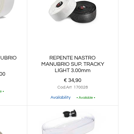
NUBRIO
REPENTE NASTRO
MANUBRIO SUP. TRACKY
LIGHT 3.00mm
,00
€ 34,90
Cod.Art
170028
e •
Availability
• Available •