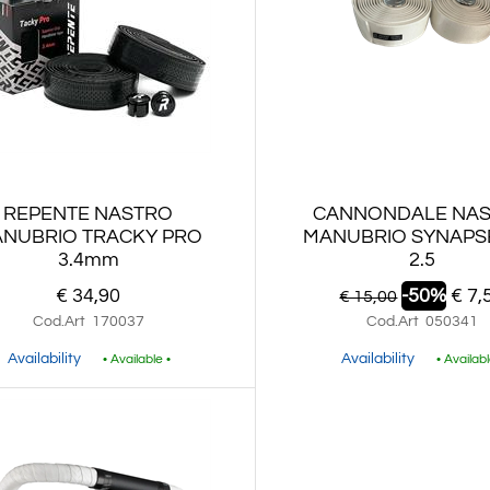
REPENTE NASTRO
CANNONDALE NA
NUBRIO TRACKY PRO
MANUBRIO SYNAPS
3.4mm
2.5
€ 34,90
-50%
€ 7,
€ 15,00
Cod.Art
170037
Cod.Art
050341
Availability
Availability
• Available •
• Availabl