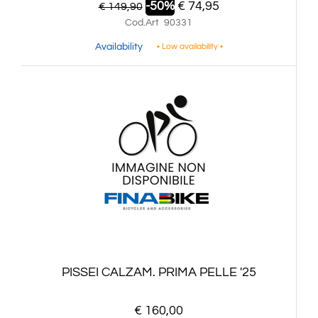
-50%
€ 74,95
€ 149,90
Cod.Art
90331
Availability
• Low availability •
PISSEI CALZAM. PRIMA PELLE '25
€ 160,00