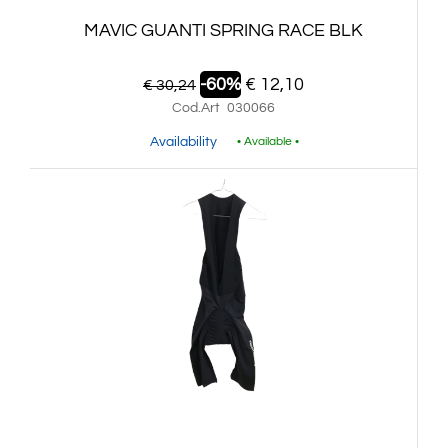
MAVIC GUANTI SPRING RACE BLK
-60%
€ 12,10
€ 30,24
Cod.Art
030066
Availability
• Available •