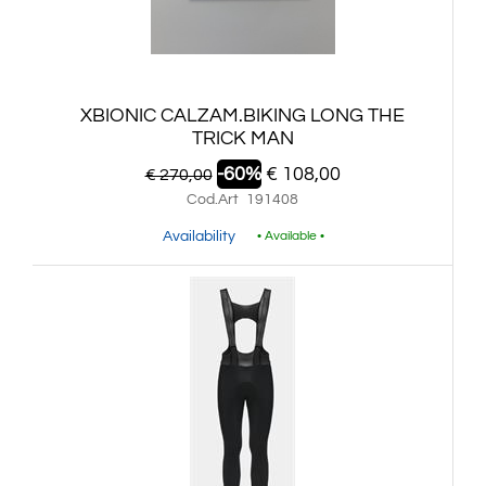
XBIONIC CALZAM.BIKING LONG THE
TRICK MAN
-60%
€ 108,00
€ 270,00
Cod.Art
191408
Availability
• Available •