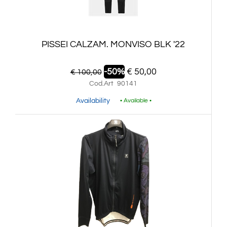
PISSEI CALZAM. MONVISO BLK '22
-50%
€ 50,00
€ 100,00
Cod.Art
90141
Availability
• Available •