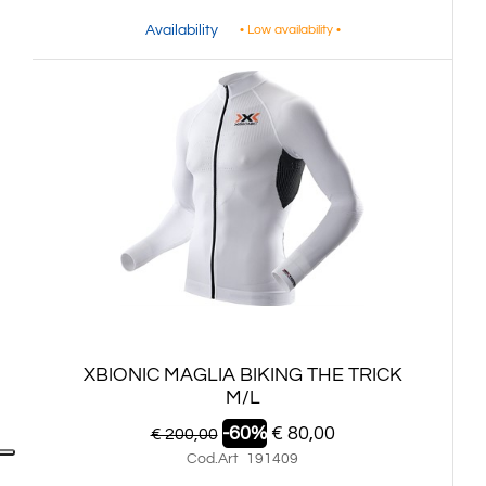
Availability
• Low availability •
XBIONIC MAGLIA BIKING THE TRICK
M/L
-60%
€ 80,00
€ 200,00
Cod.Art
191409