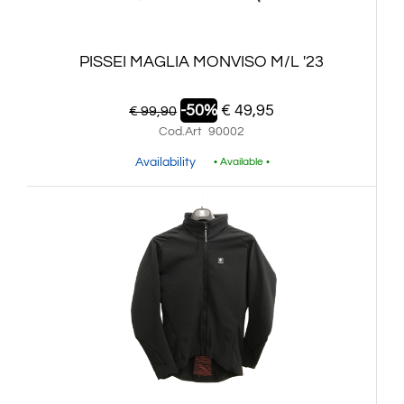
PISSEI MAGLIA MONVISO M/L '23
-50%
€ 49,95
€ 99,90
Cod.Art
90002
Availability
• Available •