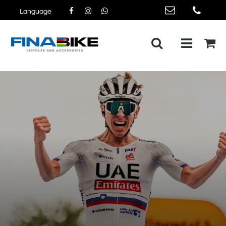
Language
Open me