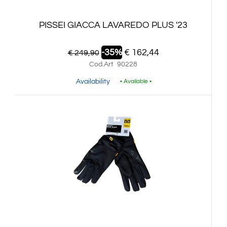
PISSEI GIACCA LAVAREDO PLUS '23
-35%
€ 162,44
€ 249,90
Cod.Art
90228
Availability
• Available •