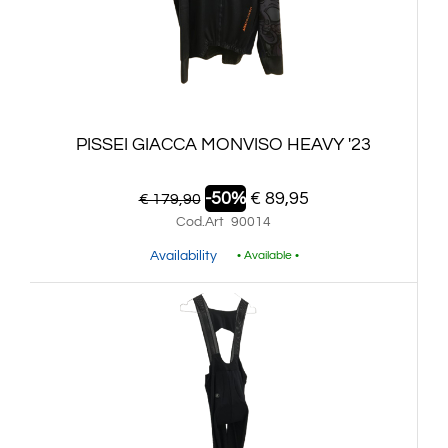
PISSEI GIACCA MONVISO HEAVY '23
-50%
€ 89,95
€ 179,90
Cod.Art
90014
Availability
• Available •