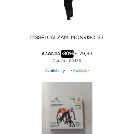
PISSEI CALZAM. MONVISO '23
-30%
€ 76,93
€ 109,90
Cod.Art
90436
Availability
• Available •