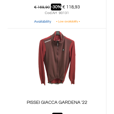
-30%
€ 118,93
€ 169,90
Cod.Art
90131
Availability
• Low availability •
PISSEI GIACCA GARDENA '22