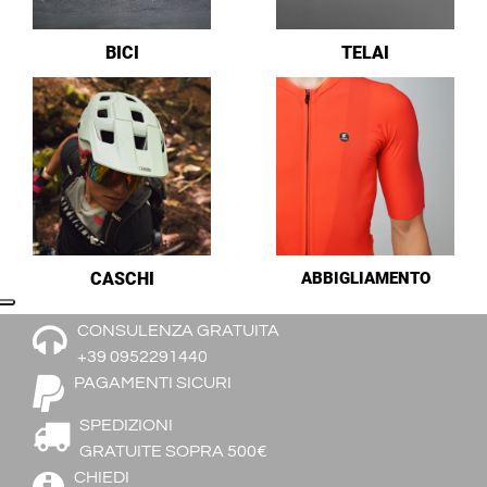
BICI
TELAI
CASCHI
ABBIGLIAMENTO
CONSULENZA GRATUITA
+39 0952291440
PAGAMENTI SICURI
SPEDIZIONI
GRATUITE SOPRA 500€
CHIEDI