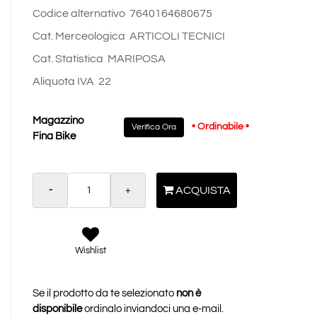
Codice alternativo
7640164680675
Cat. Merceologica
ARTICOLI TECNICI
Cat. Statistica
MARIPOSA
Aliquota IVA
22
Magazzino
• Ordinabile •
Verifica Ora
Fina Bike
Quantità
ACQUISTA
Wishlist
Se il prodotto da te selezionato
non è
disponibile
ordinalo inviandoci una e-mail.