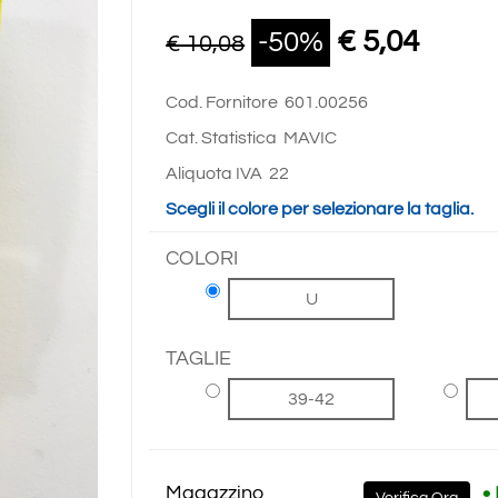
€ 5,04
-50%
€ 10,08
Cod. Fornitore
601.00256
Cat. Statistica
MAVIC
Aliquota IVA
22
Scegli il colore per selezionare la taglia.
COLORI
U
TAGLIE
39-42
Magazzino
•
Verifica Ora