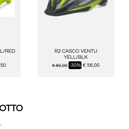
LL/RED
R2 CASCO VENTU
YELL/BLK
,50
-30%
€ 56,00
€ 80,00
DOTTO
*