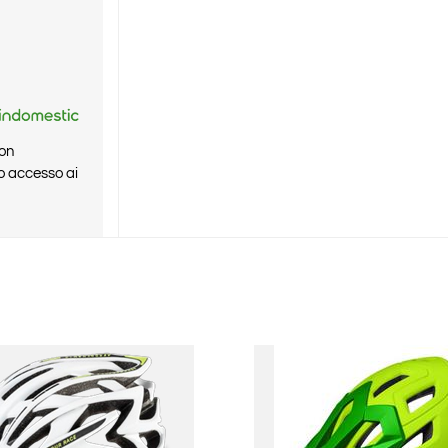
Non
o accesso ai