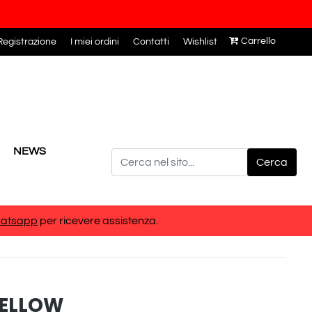
Carrello
egistrazione
I miei ordini
Contatti
Wishlist
NEWS
atsapp
per ricevere assistenza.
YELLOW