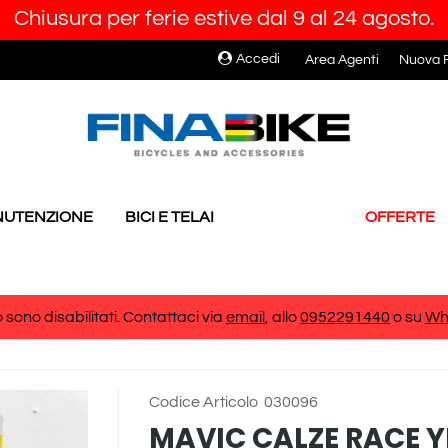
Chiusura per ferie estive dal 9 al 24 agosto.
Accedi
Area Agenti
Nuova R
ANUTENZIONE
BICI E TELAI
OFFERTE
 sono disabilitati. Contattaci via
email
, allo
0952291440
o su
Wh
Codice Articolo
030096
MAVIC CALZE RACE 