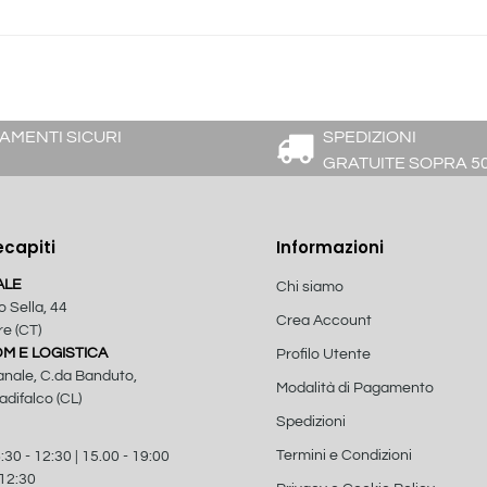
AMENTI SICURI
SPEDIZIONI
GRATUITE SOPRA 5
ecapiti
Informazioni
ALE
Chi siamo
o Sella, 44
Crea Account
e (CT)
 E LOGISTICA
Profilo Utente
anale, C.da Banduto,
Modalità di Pagamento
difalco (CL)
Spedizioni
Termini e Condizioni
:30 - 12:30 | 15.00 - 19:00
 12:30