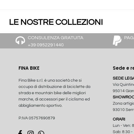
LE NOSTRE COLLEZIONI
CONSULENZA GRATUITA
PAG
+39 0952291440
FINA BIKE
Sede e r
SEDE LEG
Fina Bike s.r.l. è una società che si
Via Quintin
occupa di distribuzione di biciclette da
95014 Giarr
strada e mountain bike delle migliori
SHOWROOM
marche, di accessori per il ciclismo ed
Zona artigi
abbigliamento sportivo.
93010 Serra
P.IVA 05757690879
ORARI
Lun - Ven: 8
Sab: 8:30 -