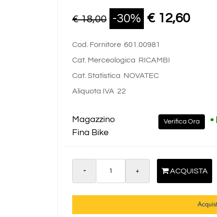
€ 12,60
-30%
€ 18,00
Cod. Fornitore
601.00981
Cat. Merceologica
RICAMBI
Cat. Statistica
NOVATEC
Aliquota IVA
22
Magazzino
•
Verifica Ora
Fina Bike
Quantità
ACQUISTA