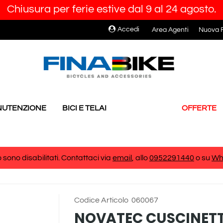
Chiusura per ferie estive dal 9 al 24 agosto.
Accedi
Area Agenti
Nuova R
ANUTENZIONE
BICI E TELAI
OFFERTE
 sono disabilitati. Contattaci via
email
, allo
0952291440
o su
Wh
Codice Articolo
060067
NOVATEC CUSCINETT