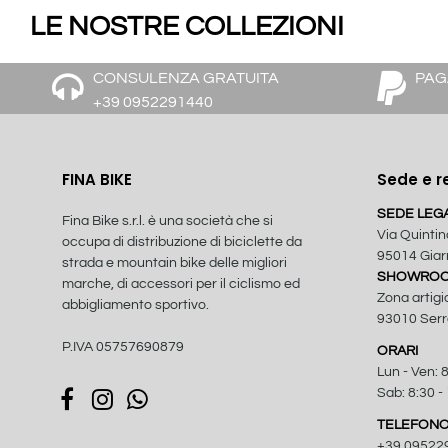
LE NOSTRE COLLEZIONI
CONSULENZA GRATUITA
PAG
+39 0952291440
FINA BIKE
Sede e r
SEDE LEG
Fina Bike s.r.l. è una società che si
Via Quintin
occupa di distribuzione di biciclette da
95014 Giarr
strada e mountain bike delle migliori
SHOWROOM
marche, di accessori per il ciclismo ed
Zona artigi
abbigliamento sportivo.
93010 Serra
P.IVA 05757690879
ORARI
Lun - Ven: 8
Sab: 8:30 -
TELEFON
+39 09522