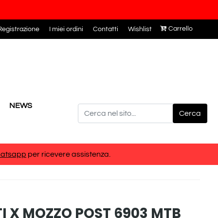
Carrello
egistrazione
I miei ordini
Contatti
Wishlist
NEWS
atsapp
per ricevere assistenza.
I X MOZZO POST 6903 MTB