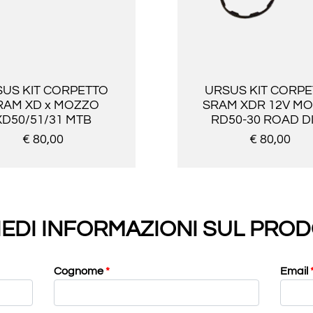
US KIT CORPETTO
URSUS KIT CORP
RAM XD x MOZZO
SRAM XDR 12V M
XD50/51/31 MTB
RD50-30 ROAD D
€ 80,00
€ 80,00
IEDI INFORMAZIONI SUL PRO
Cognome
*
Email