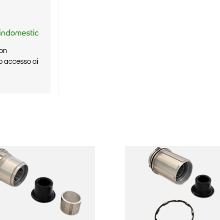
Non
o accesso ai