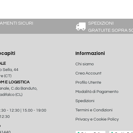
AMENTI SICURI
SPEDIZIONI
GRATUITE SOPRA 5
ecapiti
Informazioni
ALE
Chi siamo
o Sella, 44
Crea Account
e (CT)
 E LOGISTICA
Profilo Utente
anale, C.da Banduto,
Modalità di Pagamento
difalco (CL)
Spedizioni
Termini e Condizioni
:30 - 12:30 | 15.00 - 19:00
 12:30
Privacy e Cookie Policy
O
91440