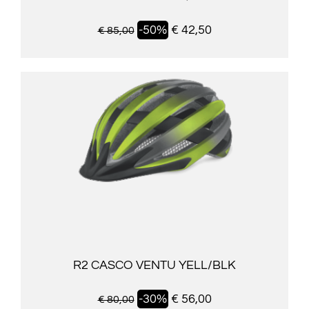
-50%
€ 42,50
€ 85,00
R2 CASCO VENTU YELL/BLK
-30%
€ 56,00
€ 80,00