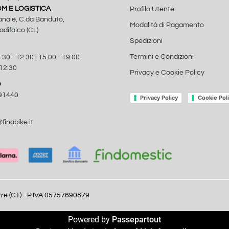
 E LOGISTICA
Profilo Utente
anale, C.da Banduto,
Modalità di Pagamento
difalco (CL)
Spedizioni
Termini e Condizioni
:30 - 12:30 | 15.00 - 19:00
 12:30
Privacy e Cookie Policy
O
91440
Privacy Policy
Cookie Pol
finabike.it
arre (CT) - P.IVA 05757690879
Powered by
Passepartout