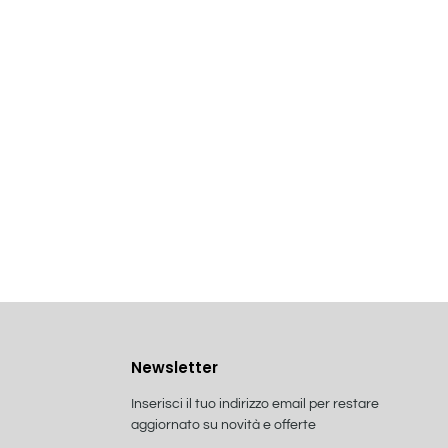
Newsletter
Inserisci il tuo indirizzo email per restare
aggiornato su novità e offerte