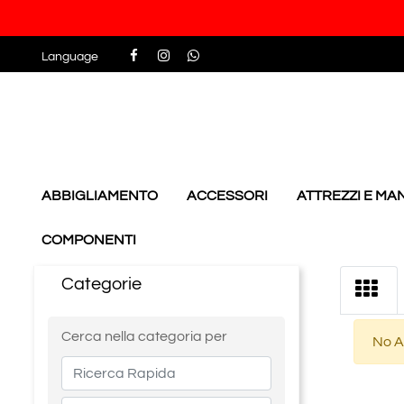
Language
ABBIGLIAMENTO
ACCESSORI
ATTREZZI E M
COMPONENTI
Categorie
Changing a filter automatically updates the other availabl
Cerca nella categoria per
No Ar