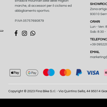
strada e mountain bike delle migliori
SHOWROOM
marche, di accessori per il ciclismo ed
Zona artigi
abbigliamento sportivo.
93010 Serra
P.IVA 05757690879
ORARI
Lun - Ven: 8
Sab: 8:30 -
TELEFON
+39 09522
EMAIL
marketing@
Copyright © 2023 Fina Bike S.r.l. - Via Quintino Sella, 44 95014 Gi