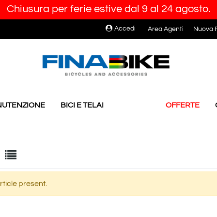
Chiusura per ferie estive dal 9 al 24 agosto.
Accedi
Area Agenti
Nuova R
ANUTENZIONE
BICI E TELAI
OFFERTE
e filters.
ticle present.