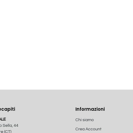
ecapiti
Informazioni
ALE
Chi siamo
o Sella, 44
Crea Account
e (CT)