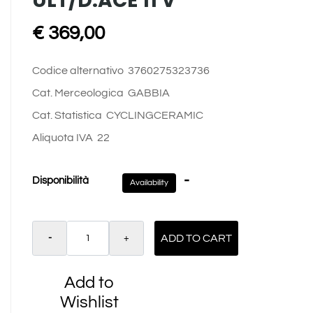
ULT/D.ACE 11 V
€ 369,00
Codice alternativo
3760275323736
Cat. Merceologica
GABBIA
Cat. Statistica
CYCLINGCERAMIC
Aliquota IVA
22
-
Disponibilità
Availability
Quantity
ADD TO CART
Add to
Wishlist