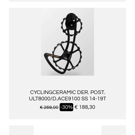
CYCLINGCERAMIC DER. POST.
ULT8000/D.ACE9100 SS 14-19T
-30%
€ 188,30
€ 269,00