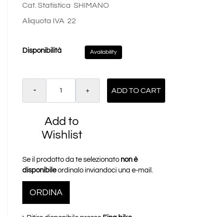
Cat. Statistica
SHIMANO
Aliquota IVA
22
Disponibilità
Availability
Quantity
ADD TO CART
Add to
Wishlist
Se il prodotto da te selezionato
non è
disponibile
ordinalo inviandoci una e-mail.
ORDINA