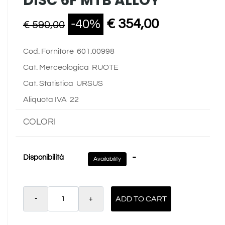
DISC 6F MTB ALLOY
€ 354,00
-40%
€ 590,00
Cod. Fornitore
601.00998
Cat. Merceologica
RUOTE
Cat. Statistica
URSUS
Aliquota IVA
22
COLORI
-
Disponibilità
Availability
Quantity
ADD TO CART