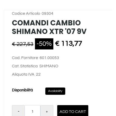
Codice Articolo
09304
COMANDI CAMBIO
SHIMANO XTR '07 9V
€ 113,77
-50%
€ 227,53
Cod. Fornitore
601.00053
Cat. Statistica
SHIMANO
Aliquota IVA
22
Disponibilità
Availability
Quantity
ADD TO CART